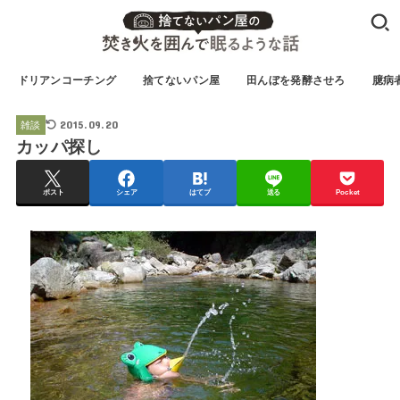
ドリアンコーチング
捨てないパン屋
田んぼを発酵させろ
臆病
2015.09.20
雑談
カッパ探し
ポスト
シェア
はてブ
送る
Pocket