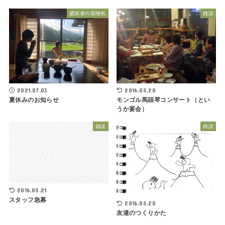
臆病者の冒険術
雑談
2016.05.20
2021.07.03
モンゴル馬頭琴コンサート（とい
夏休みのお知らせ
うか宴会）
雑談
雑談
2016.05.21
スタッフ急募
2016.05.20
友達のつくりかた