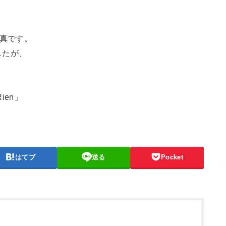
写真です。
したが、
ien」
はてブ
送る
Pocket