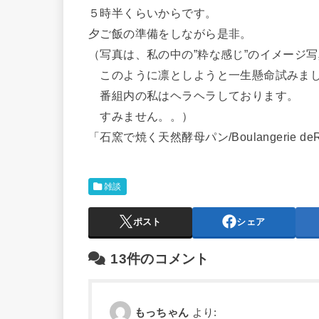
５時半くらいからです。
夕ご飯の準備をしながら是非。
（写真は、私の中の”粋な感じ”のイメージ
このように凛としようと一生懸命試みま
番組内の私はヘラヘラしております。
すみません。。）
「石窯で焼く天然酵母パン/Boulangerie deR
雑談
ポスト
シェア
13件のコメント
もっちゃん
より: