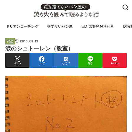
ドリアンコーチング
捨てないパン屋
田んぼを発酵させろ
臆病
2015.09.21
雑談
涙のシュトーレン（教室）
ポスト
シェア
はてブ
送る
Pocket