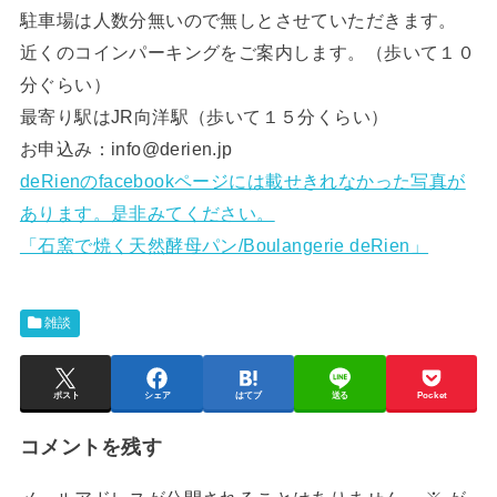
駐車場は人数分無いので無しとさせていただきます。
近くのコインパーキングをご案内します。（歩いて１０
分ぐらい）
最寄り駅はJR向洋駅（歩いて１５分くらい）
お申込み：info@derien.jp
deRienのfacebookページには載せきれなかった写真が
あります。是非みてください。
「石窯で焼く天然酵母パン/Boulangerie deRien」
雑談
ポスト
シェア
はてブ
送る
Pocket
コメントを残す