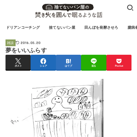
ドリアンコーチング
捨てないパン屋
田んぼを発酵させろ
臆病
2016.05.20
雑談
夢をいいふらす
ポスト
シェア
はてブ
送る
Pocket