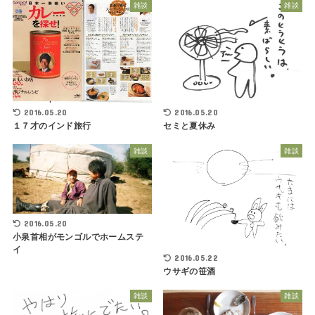
雑談
雑談
2016.05.20
2016.05.20
１７才のインド旅行
セミと夏休み
雑談
雑談
2016.05.20
小泉首相がモンゴルでホームステ
イ
2016.05.22
ウサギの笹酒
雑談
雑談