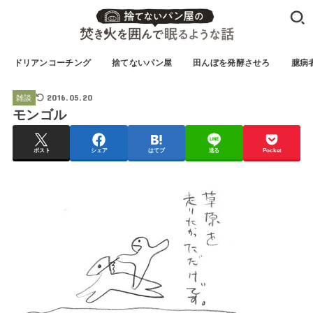
ドリアンコーチング
捨てないパン屋
田んぼを発酵させろ
臆病
2016.05.20
雑談
モンゴル
ポスト
シェア
はてブ
送る
Pocket