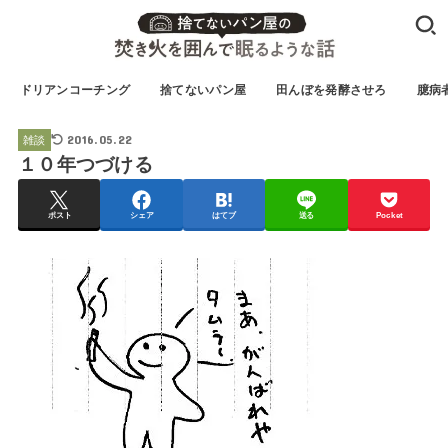
ドリアンコーチング
捨てないパン屋
田んぼを発酵させろ
臆病
2016.05.22
雑談
１０年つづける
ポスト
シェア
はてブ
送る
Pocket