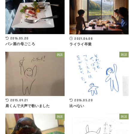
2016.05.20
2021.06.08
パン屋の母ごころ
ライライ卒業
雑談
雑談
2015.09.21
2016.05.20
肩くんで大声で歌いました
比べない
雑談
雑談