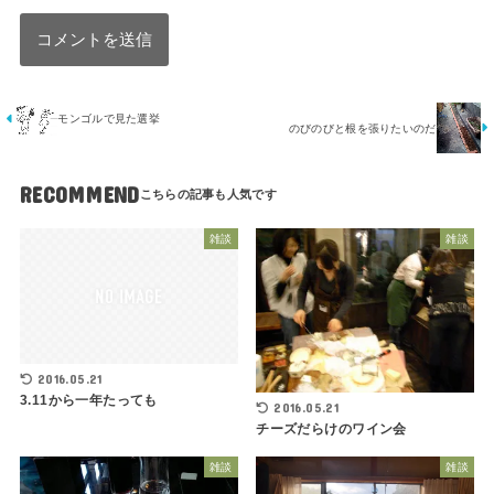
モンゴルで見た選挙
のびのびと根を張りたいのだ
RECOMMEND
雑談
雑談
2016.05.21
3.11から一年たっても
2016.05.21
チーズだらけのワイン会
雑談
雑談