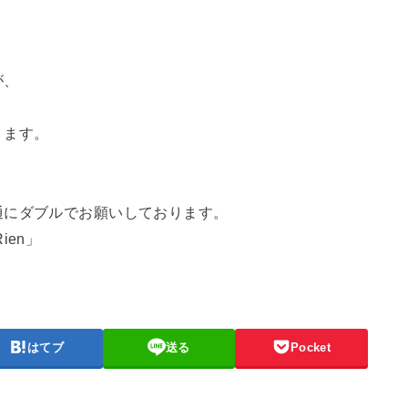
が、
ります。
通にダブルでお願いしております。
ien」
はてブ
送る
Pocket