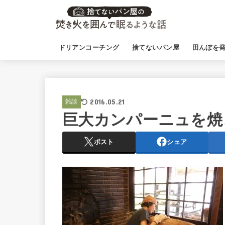
ドリアンコーチング
捨てないパン屋
田んぼを
2016.05.21
雑談
巨大カンパーニュを焼
ポスト
シェア