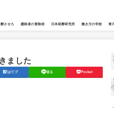
発酵させろ
臆病者の冒険術
日本発酵研究所
働き方の学校
東
きました
はてブ
送る
Pocket