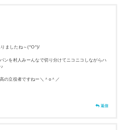
ましたね～(^O^)/
パンを村人みーんなで切り分けてニコニコしながらハ
♪
高の立役者ですねー＼＾o＾／
返信