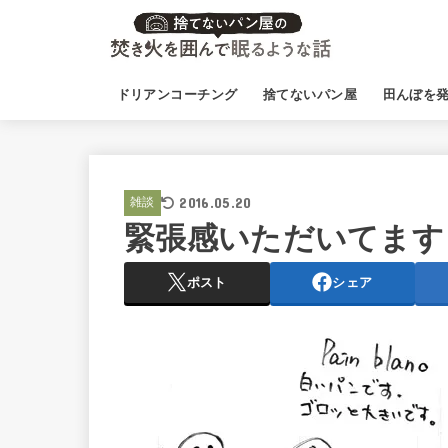
ドリアンコーチング
捨てないパン屋
田んぼを
2016.05.20
雑談
緊張感いただいてます
ポスト
シェア