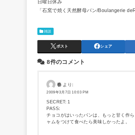
日曜日休み
「石窯で焼く天然酵母パン/Boulangerie deR
雑談
ポスト
シェア
8件のコメント
春
より:
2009年3月7日 10:03 PM
SECRET: 1
PASS:
チョコがはいったパンは、もっと甘く作ら
ャムをつけて食べたら美味しかったよ。