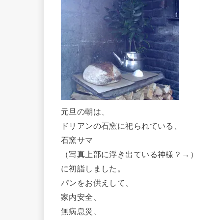
元旦の朝は、
ドリアンの石窯に祀られている、
石窯サマ
（写真上部に浮き出ている神様？→）
に初詣しました。
パンをお供えして、
家内安全、
無病息災、