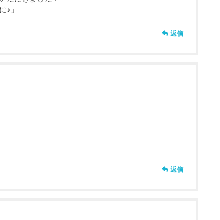
に♪」
返信
返信