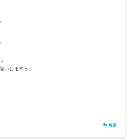
。
。
す。
願いしますっ。
返信