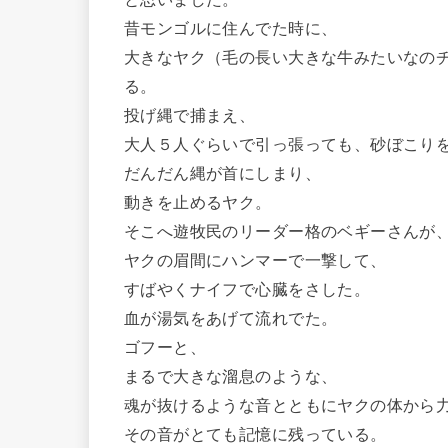
昔モンゴルに住んでた時に、
大きなヤク（毛の長い大きな牛みたいなの
る。
投げ縄で捕まえ、
大人５人ぐらいで引っ張っても、砂ぼこり
だんだん縄が首にしまり、
動きを止めるヤク。
そこへ遊牧民のリーダー格のベギーさんが
ヤクの眉間にハンマーで一撃して、
すばやくナイフで心臓をさした。
血が湯気をあげて流れでた。
ゴフーと、
まるで大きな溜息のような、
魂が抜けるような音とともにヤクの体から
その音がとても記憶に残っている。