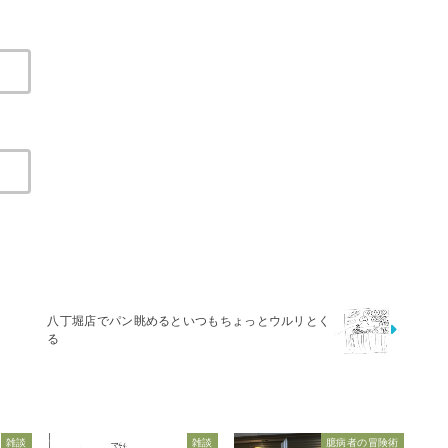
八丁堀店でパン眺めるといつもちょっとウルリとく
る
雑談
雑談
臆病者の冒険術