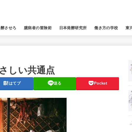
発酵させろ
臆病者の冒険術
日本発酵研究所
働き方の学校
東
さしい共通点
はてブ
送る
Pocket