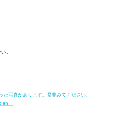
ない。
れなかった写真があります。是非みてください。
ien」