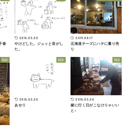
2016.05.20
2019.08.17
千春
やけどした。ジュッと音がし
北海道チーズにハチに量り売
た。
り
雑談
雑談
雑談
2016.05.20
2016.05.20
あせり
嫁に行く日がこなけりゃいい
と♪