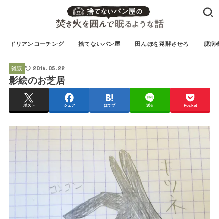
ドリアンコーチング
捨てないパン屋
田んぼを発酵させろ
臆病
2016.05.22
雑談
影絵のお芝居
ポスト
シェア
はてブ
送る
Pocket