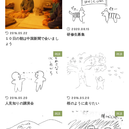
2020.08.15
2016.05.22
研修生募集
１０日の朝は中国新聞で会いまし
ょう
雑談
雑談
2016.05.20
2016.05.20
人見知りの講演会
桜のように走りたい
雑談
雑談