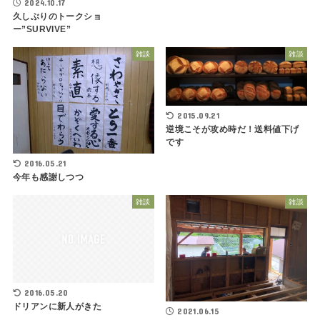
2024.10.17
久しぶりのトークショ
ー”SURVIVE”
雑談
雑談
2015.09.21
逆境こそが攻め時だ！送料値下げ
です
2016.05.21
今年も感謝しつつ
雑談
雑談
2016.05.20
ドリアンに新人がきた
2021.06.15