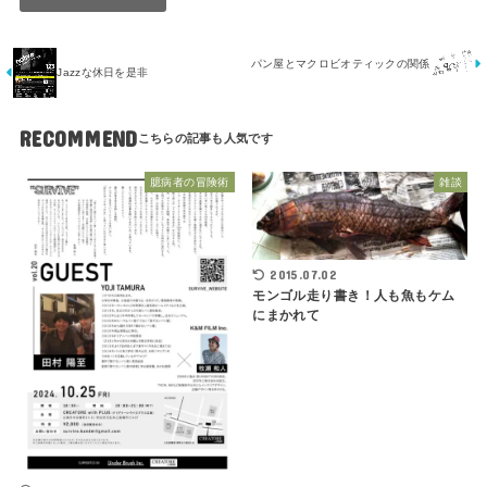
パン屋とマクロビオティックの関係
Jazzな休日を是非
RECOMMEND
臆病者の冒険術
雑談
2015.07.02
モンゴル走り書き！人も魚もケム
にまかれて