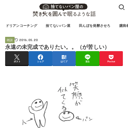
ドリアンコーチング
捨てないパン屋
田んぼを発酵させろ
臆病
2016.05.20
雑談
永遠の未完成でありたい。。（が苦しい）
ポスト
シェア
はてブ
送る
Pocket