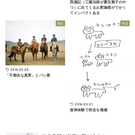
西遊記（三蔵法師が夏目雅子のや
つ）に出てくるお釈迦様がでかく
てインパクトある
雑談
雑談
2016.05.20
「不都合な真実」とパン屋
2016.05.21
座禅体験で邪念を痛感