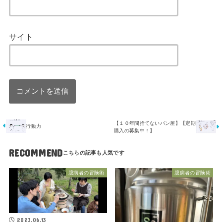
サイト
【１０年間捨てないパン屋】【定期
行動力
購入の募集中！】
RECOMMEND
臆病者の冒険術
臆病者の冒険術
2023.06.13