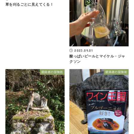
草を刈るごとに見えてくる！
2023.09.01
酸っぱいビールとマイケル・ジャ
クソン
臆病者の冒険術
臆病者の冒険術