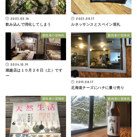
2023.02.16
2023.08.17
飲み込んで消化してしまう
ルネッサンスとスペイン巡礼
臆病者の冒険術
臆病者の冒険術
2024.10.19
堀越店は１０月２６日（土）です
ー
2019.08.17
北海道チーズにハチに量り売り
臆病者の冒険術
臆病者の冒険術