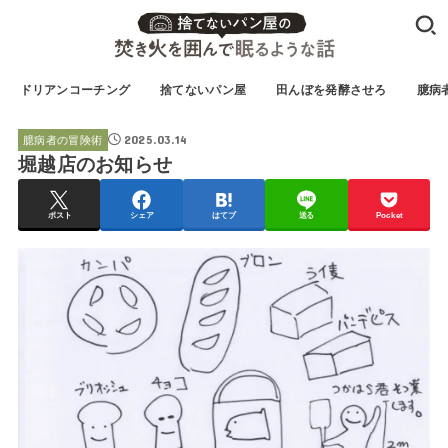
ドリアンコーチング
捨てないパン屋
田んぼを発酵させろ
臆病
2025.03.14
臆病者の冒険術
堀越店のお知らせ
ポスト
シェア
はてブ
送る
Pocket