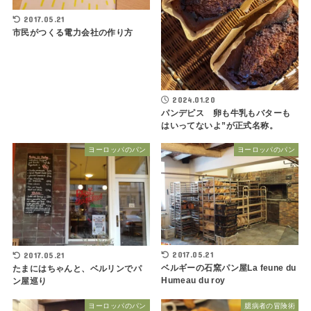
2017.05.21
市民がつくる電力会社の作り方
2024.01.20
パンデピス 卵も牛乳もバターも
はいってないよ”が正式名称。
ヨーロッパのパン
ヨーロッパのパン
2017.05.21
2017.05.21
ベルギーの石窯パン屋La feune du
たまにはちゃんと、ベルリンでパ
Humeau du roy
ン屋巡り
ヨーロッパのパン
臆病者の冒険術