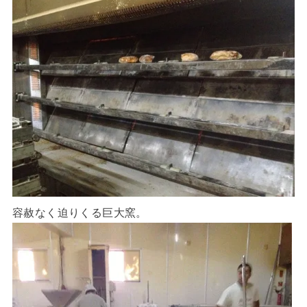
容赦なく迫りくる巨大窯。