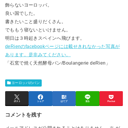
飾らないヨーロッパ。
良い国でした。
書きたいこと盛りだくさん。
でももう寝ないといけません。
明日は３時起きスペインへ飛びます。
deRienのfacebookページには載せきれなかった写真が
あります。是非みてください。
「石窯で焼く天然酵母パン/Boulangerie deRien」
ヨーロッパのパン
ポスト
シェア
はてブ
送る
Pocket
コメントを残す