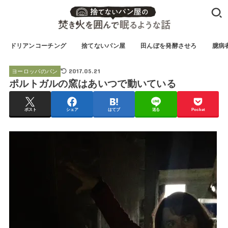
ドリアンコーチング
捨てないパン屋
田んぼを発酵させろ
臆病
2017.05.21
ヨーロッパのパン
ポルトガルの窯はあいつで動いている
ポスト
シェア
はてブ
送る
Pocket