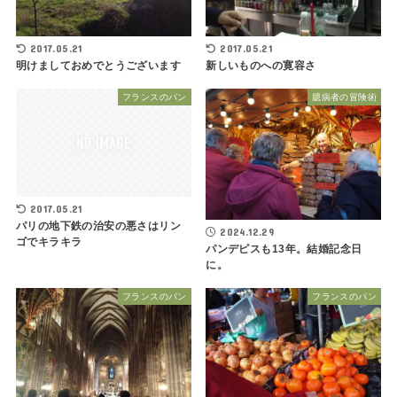
2017.05.21
2017.05.21
明けましておめでとうございます
新しいものへの寛容さ
フランスのパン
臆病者の冒険術
2017.05.21
パリの地下鉄の治安の悪さはリン
2024.12.29
ゴでキラキラ
パンデピスも13年。結婚記念日
に。
フランスのパン
フランスのパン