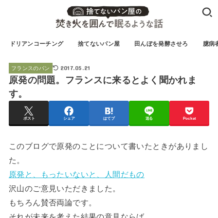
ドリアンコーチング
捨てないパン屋
田んぼを発酵させろ
臆病
2017.05.21
フランスのパン
原発の問題。フランスに来るとよく聞かれま
す。
ポスト
シェア
はてブ
送る
Pocket
このブログで原発のことについて書いたときがありまし
た。
原発と、もったいないと、人間だもの
沢山のご意見いただきました。
もちろん賛否両論です。
それが未来を考えた結果の意見ならば、