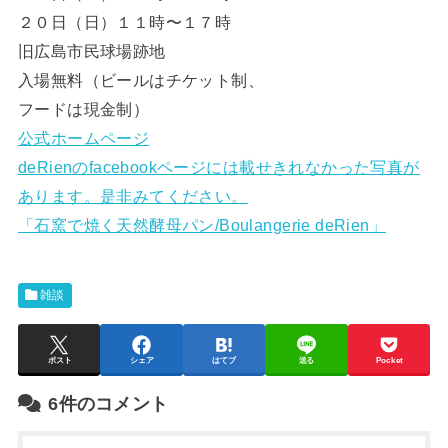
２０日（日）１１時〜１７時
旧広島市民球場跡地
入場無料（ビールはチケット制、
フードは現金制）
公式ホームページ
deRienのfacebookページには載せきれなかった写真が
あります。是非みてください。
「石窯で焼く天然酵母パン/Boulangerie deRien」
雑談
ポスト
シェア
はてブ
送る
Pocket
6件のコメント