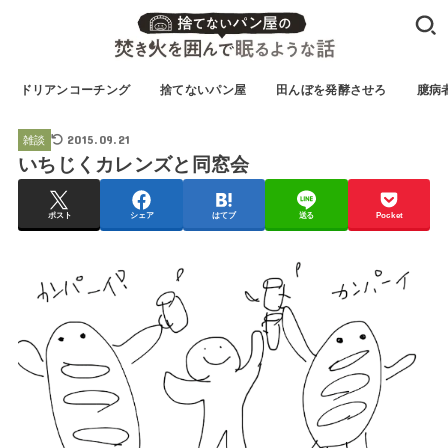
ドリアンコーチング
捨てないパン屋
田んぼを発酵させろ
臆病
2015.09.21
雑談
いちじくカレンズと同窓会
ポスト
シェア
はてブ
送る
Pocket