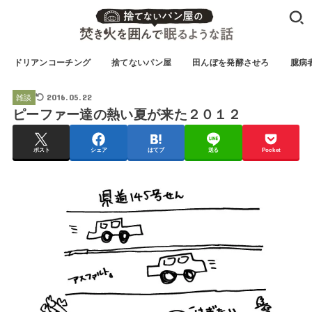
ドリアンコーチング
捨てないパン屋
田んぼを発酵させろ
臆病
2016.05.22
雑談
ピーファー達の熱い夏が来た２０１２
ポスト
シェア
はてブ
送る
Pocket