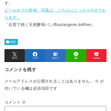
す。
ピールオフの実例、写真は、こちらにごっそりのせてお
ります。
「石窯で焼く天然酵母パン/Boulangerie deRien」
雑談
ポスト
シェア
はてブ
送る
Pocket
コメントを残す
メールアドレスが公開されることはありません。
※
が
付いている欄は必須項目です
コメント
※