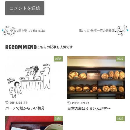
お酒を楽しく飲むには
高いパン教室一応の最終回
RECOMMEND
雑談
雑談
2016.05.22
2015.09.21
パーノで朝からいい気分
日本の麦はうまいんだぞ〜
雑談
雑談