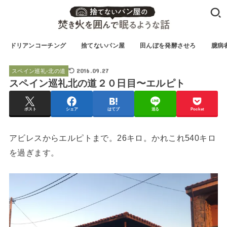
ドリアンコーチング
捨てないパン屋
田んぼを発酵させろ
臆病
2016.09.27
スペイン巡礼-北の道
スペイン巡礼北の道２０日目〜エルピト
ポスト
シェア
はてブ
送る
Pocket
アビレスからエルピトまで。26キロ。かれこれ540キロ
を過ぎます。