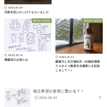
2021.04.29
天然生活にのっけてもらいました
臆病者の冒険術
臆病者の冒険術
2025.03.14
2024.12.24
堀越店のお知らせ
緩衝力と石川達杜氏（伝統的酒造
りユネスコ無形文化遺産にを記念
しまして！）
独立希望が老害に繋がる？！
2026.08.03