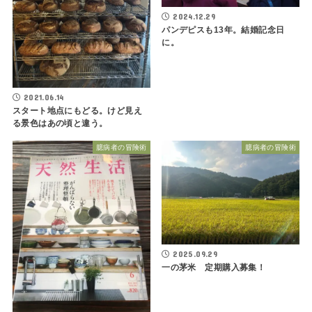
2024.12.29
パンデピスも13年。結婚記念日
に。
2021.06.14
スタート地点にもどる。けど見え
る景色はあの頃と違う。
臆病者の冒険術
臆病者の冒険術
2025.09.29
一の茅米 定期購入募集！