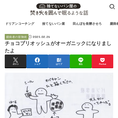
ドリアンコーチング
捨てないパン屋
田んぼを発酵させろ
臆病
2025.02.26
臆病者の冒険術
チョコブリオッシュがオーガニックになりまし
たよ
ポスト
シェア
はてブ
送る
Pocket