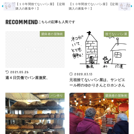
【１０年間捨てないパン屋】【定期
【１０年間捨てないパン屋】【定期
購入の募集中！】
購入の募集中！】
RECOMMEND
臆病者の冒険術
捨てないパン屋
2021.05.26
2020.03.13
週４日労働でパン屋激変、
元祖捨てないパン屋は、サンピエ
ール村のゆかりさんとロホンさん
パン作り
臆病者の冒険術