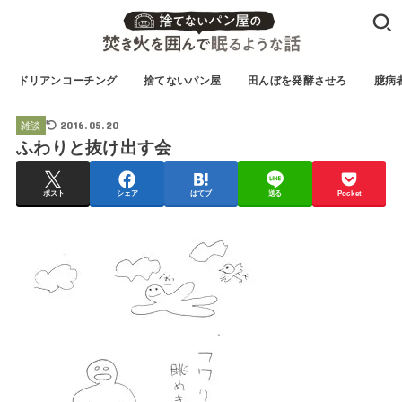
ドリアンコーチング
捨てないパン屋
田んぼを発酵させろ
臆病
2016.05.20
雑談
ふわりと抜け出す会
ポスト
シェア
はてブ
送る
Pocket