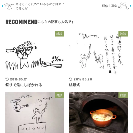
男はぐっとためているものが目力に
研修生募集
でるんだ
RECOMMEND
雑談
雑談
2016.05.21
2016.05.20
祭りで鬼にしばかれる
結婚式
雑談
雑談