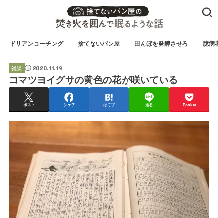
ドリアンコーチング
捨てないパン屋
田んぼを発酵させろ
臆病
2020.11.19
雑談
コマツヨイグサの黄色の花が咲いている
ポスト
シェア
はてブ
送る
Pocket