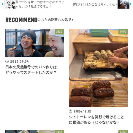
薪でパンを焼くのはエコなのエコじ
嫁に行く日がこなけりゃいいと♪
ゃないの？教えてQ博士！
RECOMMEND
雑談
雑談
2023.09.04
日本の天然酵母でのパン作りは、
どうやってスタートしたのか？
2024.12.12
シュトーレンを笑顔で焼けること
に価値がある（じゃないかな）
雑談
雑談