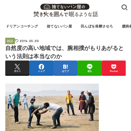
ドリアンコーチング
捨てないパン屋
田んぼを発酵させろ
臆病
2016.05.20
雑談
自然度の高い地域では、腕相撲がもりあがると
いう法則は本当なのか
ポスト
シェア
はてブ
送る
Pocket