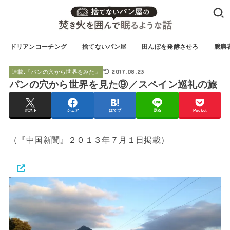
ドリアンコーチング
捨てないパン屋
田んぼを発酵させろ
臆病
2017.08.23
連載:『パンの穴から世界をみた』
パンの穴から世界を見た⑨／スペイン巡礼の旅
ポスト
シェア
はてブ
送る
Pocket
（『中国新聞』２０１３年７月１日掲載）