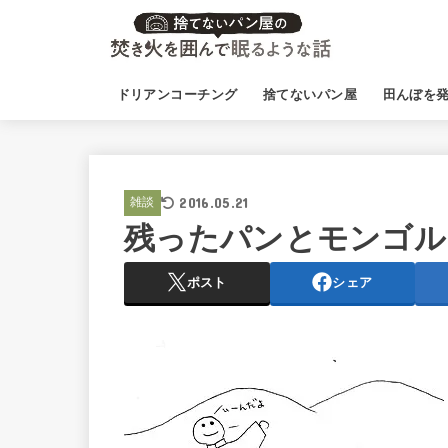
ドリアンコーチング
捨てないパン屋
田んぼを
2016.05.21
雑談
残ったパンとモンゴル
ポスト
シェア