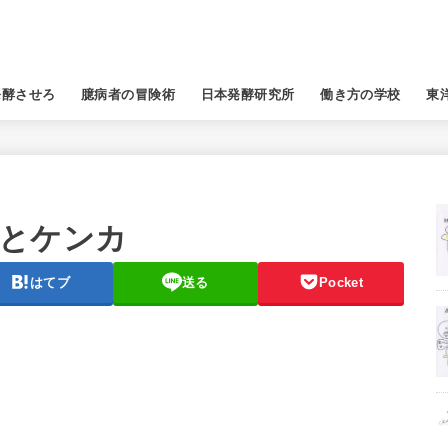
発酵させろ
臆病者の冒険術
日本発酵研究所
働き方の学校
東
とケンカ
はてブ
送る
Pocket