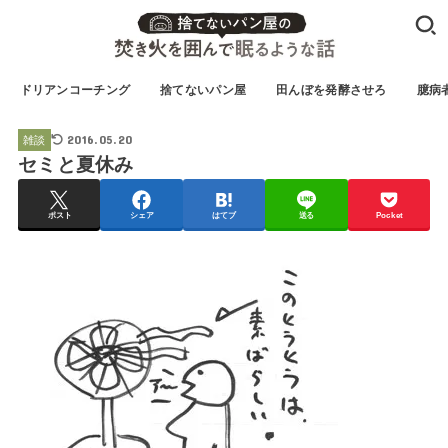
ドリアンコーチング
捨てないパン屋
田んぼを発酵させろ
臆病
2016.05.20
雑談
セミと夏休み
ポスト
シェア
はてブ
送る
Pocket